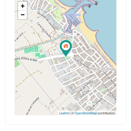
+
−
Leaflet
| ©
OpenStreetMap
contributors