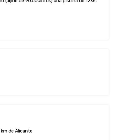
 (aljibe de 90.000litros) una piscina de 12×6,
 km de Alicante