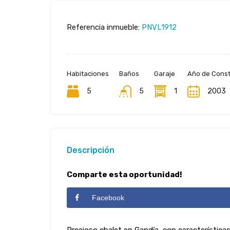
Referencia inmueble:
PNVL1912
Habitaciones
Baños
Garaje
Año de Const
5
5
1
2003
Descripción
Comparte esta oportunidad!
Facebook