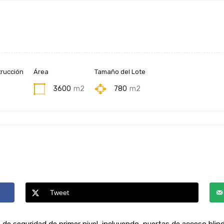
rucción
Área
Tamaño del Lote
3600
m2
780
m2
Tweet