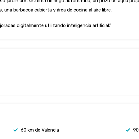
so jardín con sistema de riego automático, un pozo de agua propio
una barbacoa cubierta y área de cocina al aire libre.
adas digitalmente utilizando inteligencia artificial.”
60 km de Valencia
90