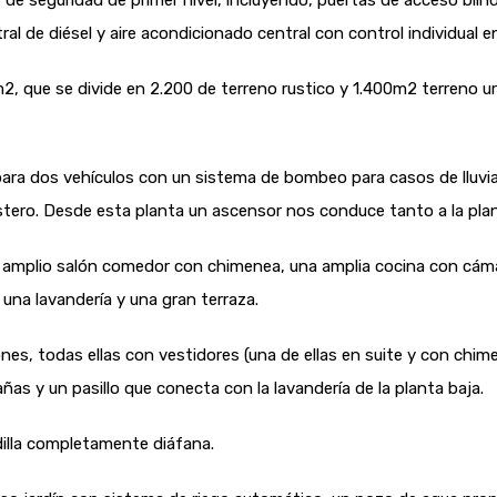
 de seguridad de primer nivel, incluyendo, puertas de acceso bli
l de diésel y aire acondicionado central con control individual e
2, que se divide en 2.200 de terreno rustico y 1.400m2 terreno u
e para dos vehículos con un sistema de bombeo para casos de lluvi
tero. Desde esta planta un ascensor nos conduce tanto a la plan
un amplio salón comedor con chimenea, una amplia cocina con cám
una lavandería y una gran terraza.
nes, todas ellas con vestidores (una de ellas en suite y con ch
as y un pasillo que conecta con la lavandería de la planta baja.
dilla completamente diáfana.