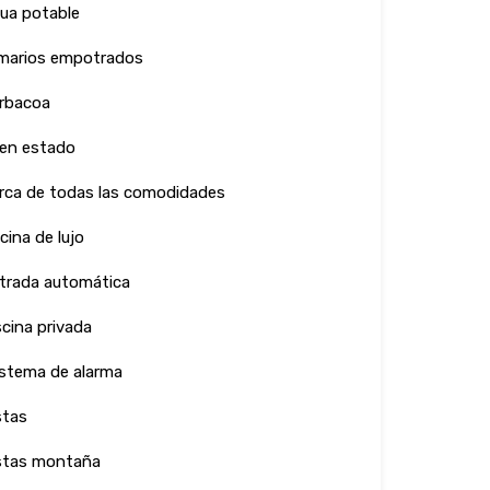
ua potable
marios empotrados
rbacoa
en estado
rca de todas las comodidades
cina de lujo
trada automática
scina privada
stema de alarma
stas
stas montaña