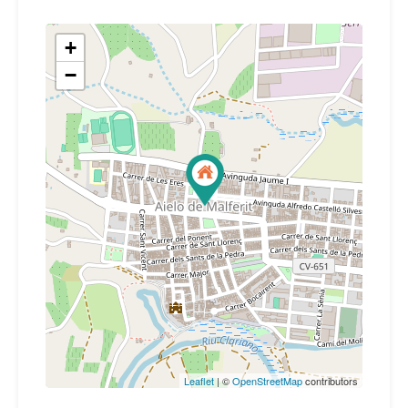
+
−
Leaflet
| ©
OpenStreetMap
contributors