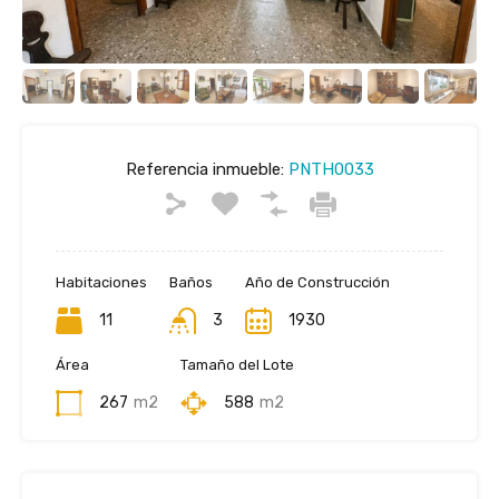
Referencia inmueble:
PNTH0033
Habitaciones
Baños
Año de Construcción
11
3
1930
Área
Tamaño del Lote
267
m2
588
m2