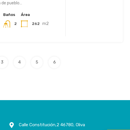
 de pueblo…
Baños
Área
m2
262
2
3
4
5
6
Calle Constitución,2 46780, Oliva