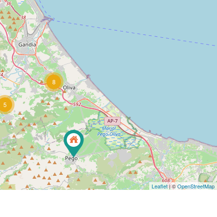
8
5
Leaflet
| ©
OpenStreetMap