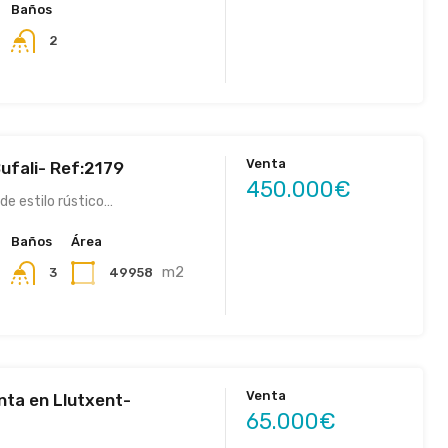
Baños
2
Venta
ufali- Ref:2179
450.000€
 de estilo rústico…
Baños
Área
m2
49958
3
Venta
nta en Llutxent-
65.000€