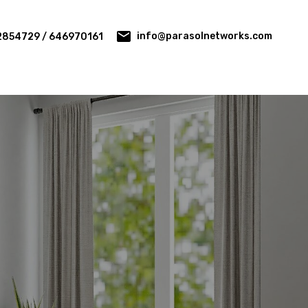
info@parasolnetworks.com
2854729 / 646970161