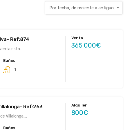
Por fecha, de reciente a antiguo
Venta
tiva- Ref:874
365.000€
 venta esta…
Baños
1
Alquiler
illalonga- Ref:263
800€
 de Villalonga,…
Baños