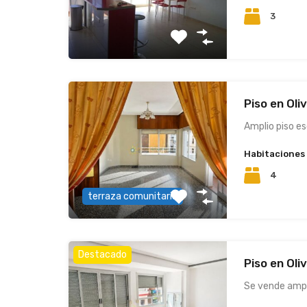
3
Piso en Oli
Amplio piso e
Habitaciones
4
terraza comunitaria
Destacado
Piso en Oli
Se vende ampl