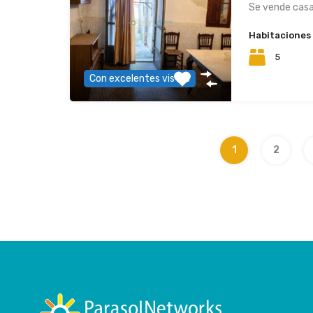
Se vende casa
Habitaciones
5
Con excelentes vistas
1
2