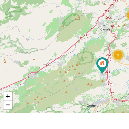
3
+
−