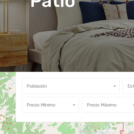
Patio
Población
Es
2
Precio Mínimo
Precio Máximo