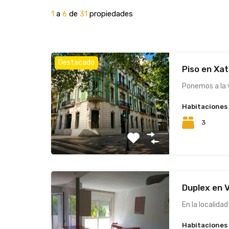
1
a
6
de
31
propiedades
Destacado
Piso en Xa
Ponemos a la
Habitaciones
3
Duplex en V
En la localidad
Habitaciones