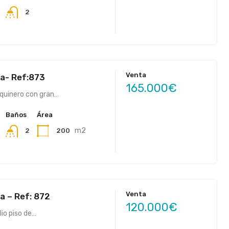
2
Venta
va- Ref:873
165.000€
squinero con gran…
Baños
Área
m2
200
2
Venta
va – Ref: 872
120.000€
io piso de…