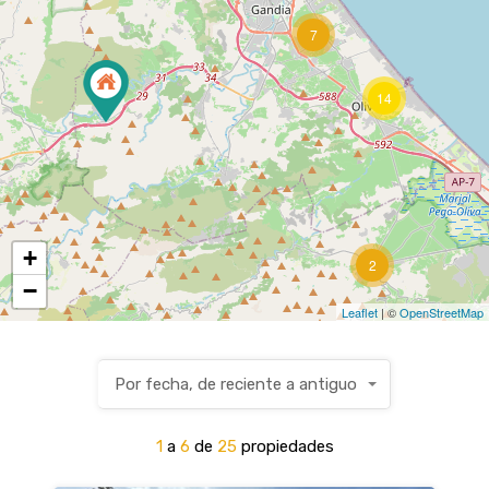
7
14
+
2
−
Leaflet
| ©
OpenStreetMap
Por fecha, de reciente a antiguo
1
a
6
de
25
propiedades