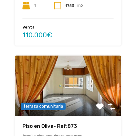
m2
1
1753
Venta
110.000€
terraza comunitaria
Piso en Oliva- Ref:873