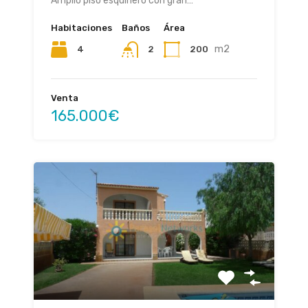
Amplio piso esquinero con gran…
Habitaciones
Baños
Área
m2
4
200
2
Venta
165.000€