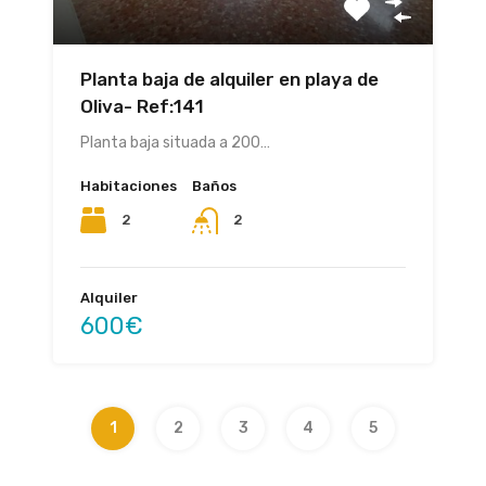
Planta baja de alquiler en playa de
Oliva- Ref:141
Planta baja situada a 200…
Habitaciones
Baños
2
2
Alquiler
600€
1
2
3
4
5