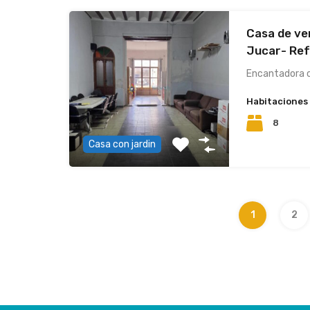
Casa de ve
Jucar- Re
Encantadora c
Habitaciones
8
Casa con jardin
1
2