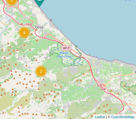
4
2
Leaflet
| ©
OpenStreetMap