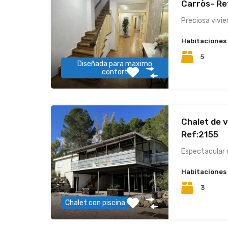
Carròs- R
Preciosa vivie
Habitaciones
5
Diseñada para maximo
confort
Chalet de v
Ref:2155
Espectacular 
Habitaciones
3
Chalet con piscina