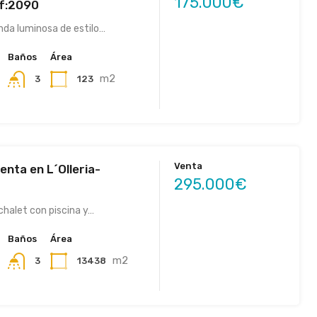
175.000€
ef:2090
nda luminosa de estilo…
Baños
Área
m2
123
3
Venta
enta en L´Olleria-
295.000€
chalet con piscina y…
Baños
Área
m2
13438
3