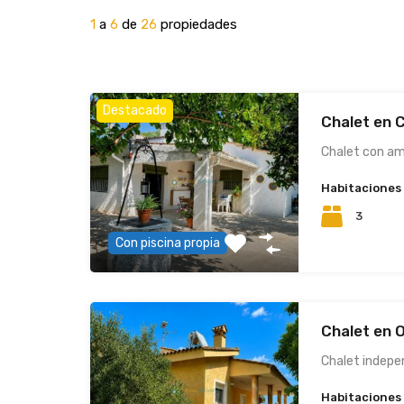
1
a
6
de
26
propiedades
Destacado
Chalet en 
Chalet con am
Habitaciones
3
Con piscina propia
Chalet en 
Chalet indepe
Habitaciones