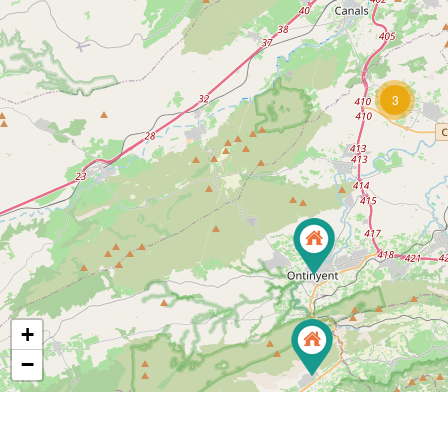
3
+
−