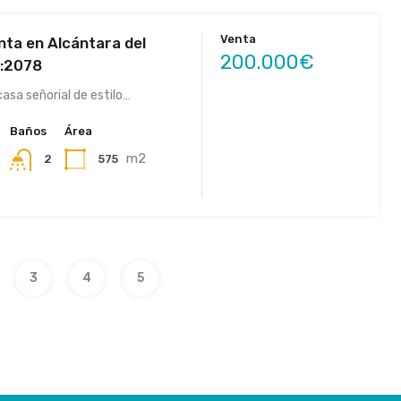
Venta
nta en Alcántara del
200.000€
f:2078
asa señorial de estilo…
Baños
Área
m2
575
2
3
4
5