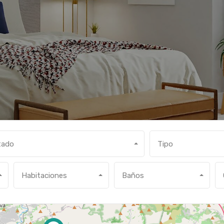
tado
Tipo
2
Habitaciones
Baños