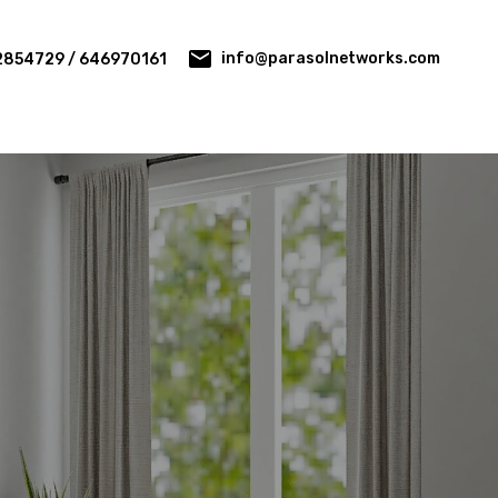
info@parasolnetworks.com
2854729 / 646970161