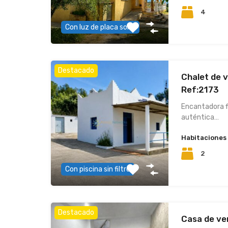
4
Con luz de placa solar
Destacado
Chalet de 
Ref:2173
Encantadora f
auténtica…
Habitaciones
2
Con piscina sin filtro
Destacado
Casa de ve