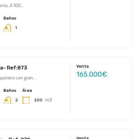
verno. A 100…
Baños
1
Venta
va- Ref:873
165.000€
squinero con gran…
Baños
Área
m2
200
2
Venta