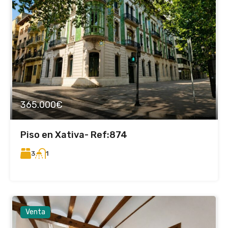
365.000€
Piso en Xativa- Ref:874
3
1
Venta