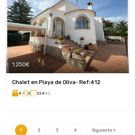
1.250€
Chalet en Playa de Oliva- Ref:412
4
324
m2
3
1
2
3
4
Siguiente »