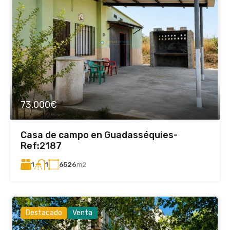
73.000€
Casa de campo en Guadasséquies-
Ref:2187
1
6526
m2
1
Destacado
Venta