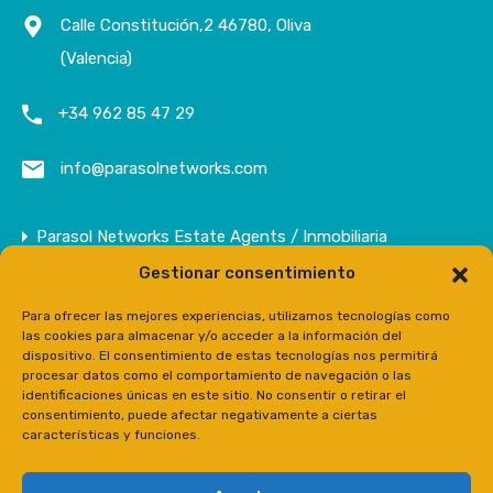
Calle Constitución,2 46780, Oliva
(Valencia)
+34 962 85 47 29
info@parasolnetworks.com
Parasol Networks Estate Agents / Inmobiliaria
Gestionar consentimiento
Empresa
Inmuebles
Para ofrecer las mejores experiencias, utilizamos tecnologías como
las cookies para almacenar y/o acceder a la información del
Contacto
dispositivo. El consentimiento de estas tecnologías nos permitirá
procesar datos como el comportamiento de navegación o las
Prensa
identificaciones únicas en este sitio. No consentir o retirar el
consentimiento, puede afectar negativamente a ciertas
características y funciones.