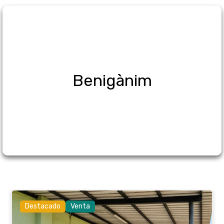
Benigànim
Destacado
Venta