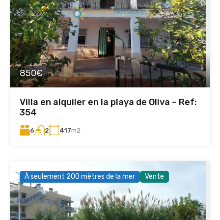
850€
Villa en alquiler en la playa de Oliva – Ref:
354
6
417
m2
2
À seulement 200 mètres de la mer
Vente