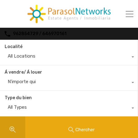
962854729 / 646970161
Localité
All Locations
Á vendre/ Á louer
N'importe qui
Type du bien
All Types
Chercher