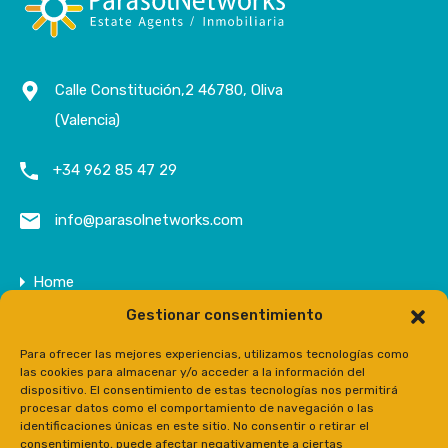
Calle Constitución,2 46780, Oliva
(Valencia)
+34 962 85 47 29
info@parasolnetworks.com
Home
Gestionar consentimiento
Entreprise
Domaine
Para ofrecer las mejores experiencias, utilizamos tecnologías como
las cookies para almacenar y/o acceder a la información del
Contact
dispositivo. El consentimiento de estas tecnologías nos permitirá
procesar datos como el comportamiento de navegación o las
Prensa
identificaciones únicas en este sitio. No consentir o retirar el
consentimiento, puede afectar negativamente a ciertas