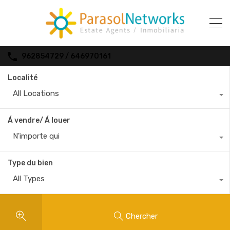
962854729 / 646970161
Localité
All Locations
Á vendre/ Á louer
N'importe qui
Type du bien
All Types
Chercher