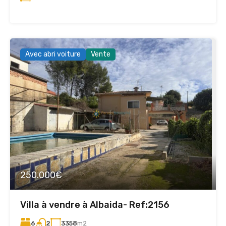
Avec abri voiture
Vente
250.000€
Villa à vendre à Albaida- Ref:2156
6
3358
m2
2