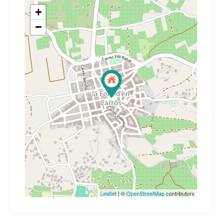
+
−
Leaflet
| ©
OpenStreetMap
contributors