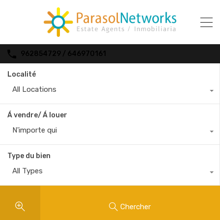
962854729 / 646970161
Localité
All Locations
Á vendre/ Á louer
N'importe qui
Type du bien
All Types
Chercher