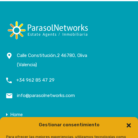
Calle Constitución,2 46780, Oliva
(Valencia)
+34 962 85 47 29
info@parasolnetworks.com
Home
Gestionar consentimiento
Entreprise
Domaine
Para ofrecer las mejores experiencias, utilizamos tecnologías como