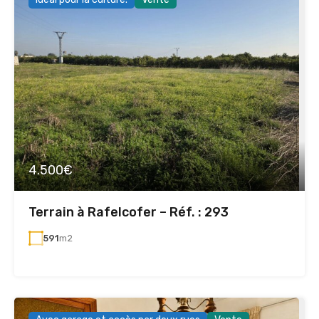
4.500€
Terrain à Rafelcofer – Réf. : 293
591
m2