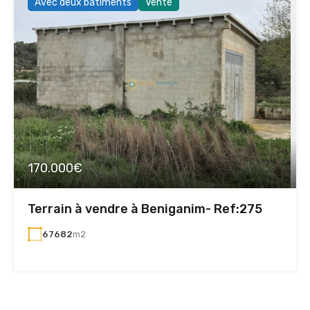
Avec deux bâtiments
Vente
170.000€
Terrain à vendre à Beniganim- Ref:275
67682
m2