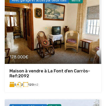
Avec garage et accès par deux rues
Vente
178.000€
Maison à vendre à La Font d’en Carròs-
Ref:2092
5
120
m2
2