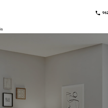
96
is