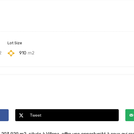
Lot Size
2
910
m2
Tweet