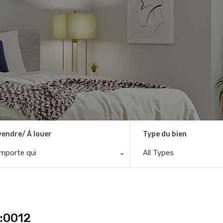
vendre/ Á louer
Type du bien
importe qui
All Types
f:0012