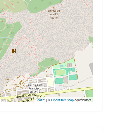
Leaflet
| ©
OpenStreetMap
contributors