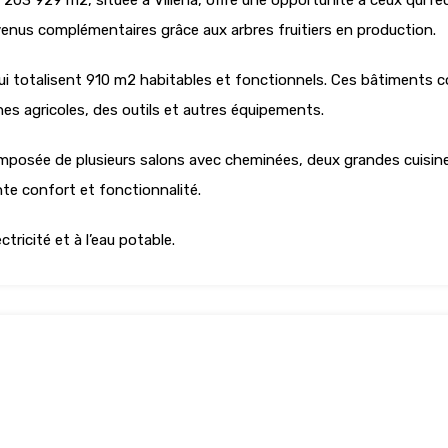
203 929 m2, située à Villena, offre une opportunité à ceux qui re
enus complémentaires grâce aux arbres fruitiers en production.
ui totalisent 910 m2 habitables et fonctionnels. Ces bâtiments 
s agricoles, des outils et autres équipements.
composée de plusieurs salons avec cheminées, deux grandes cuisin
nte confort et fonctionnalité.
tricité et à l’eau potable.