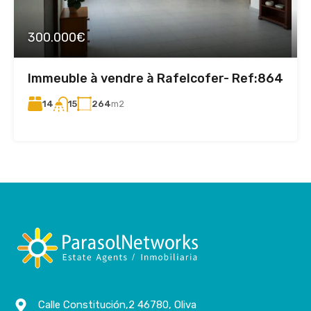
300.000€
Immeuble à vendre à Rafelcofer- Ref:864
14
264
m2
15
Calle Constitución,2 46780, Oliva