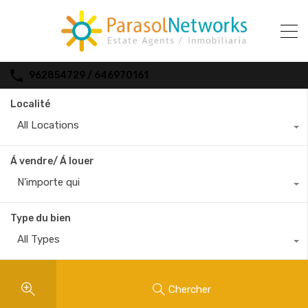
962854729 / 646970161
Localité
All Locations
Á vendre/ Á louer
N'importe qui
Type du bien
All Types
Chercher