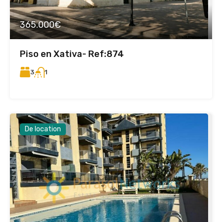
365.000€
Piso en Xativa- Ref:874
3
1
De location