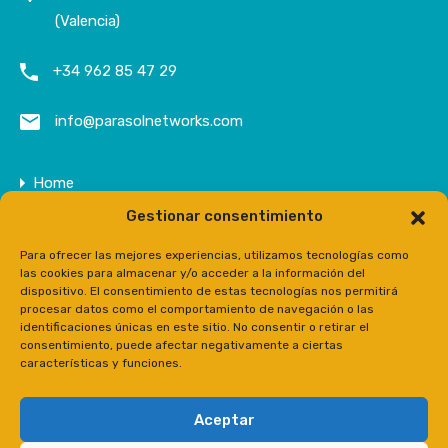
(Valencia)
+34 962 85 47 29
info@parasolnetworks.com
Home
Gestionar consentimiento
Entreprise
Domaine
Para ofrecer las mejores experiencias, utilizamos tecnologías como
las cookies para almacenar y/o acceder a la información del
Contact
dispositivo. El consentimiento de estas tecnologías nos permitirá
procesar datos como el comportamiento de navegación o las
Prensa
identificaciones únicas en este sitio. No consentir o retirar el
consentimiento, puede afectar negativamente a ciertas
características y funciones.
Aceptar