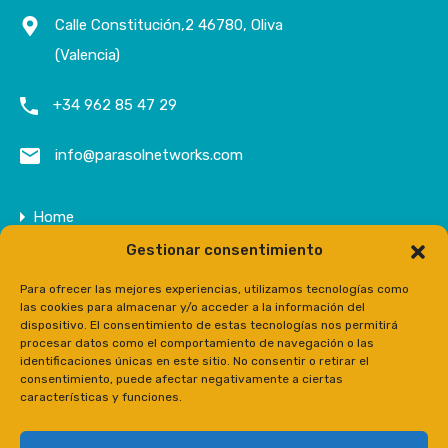
Calle Constitución,2 46780, Oliva
(Valencia)
+34 962 85 47 29
info@parasolnetworks.com
Home
Gestionar consentimiento
Entreprise
Domaine
Para ofrecer las mejores experiencias, utilizamos tecnologías como
las cookies para almacenar y/o acceder a la información del
Contact
dispositivo. El consentimiento de estas tecnologías nos permitirá
procesar datos como el comportamiento de navegación o las
Prensa
identificaciones únicas en este sitio. No consentir o retirar el
consentimiento, puede afectar negativamente a ciertas
características y funciones.