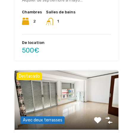
Alquiler de septiembre a mayo…
Chambres
Salles de bains
2
1
De location
500€
Destacado
Avec deux terrasses