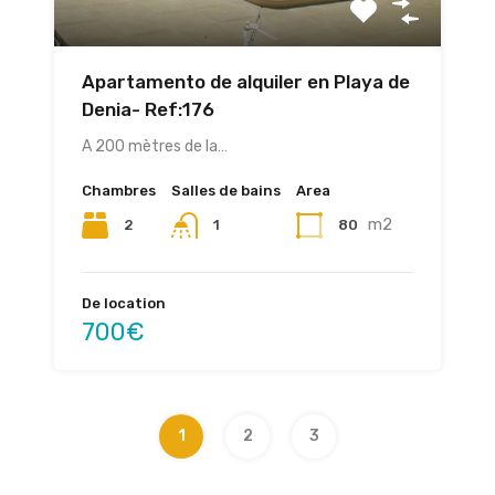
Apartamento de alquiler en Playa de
Denia- Ref:176
A 200 mètres de la…
Chambres
Salles de bains
Area
m2
2
80
1
De location
700€
1
2
3