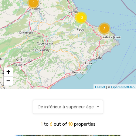
2
13
3
+
−
Leaflet
| ©
OpenStreetMap
De inférieur á supérieur âge
1
to
6
out of
18
properties