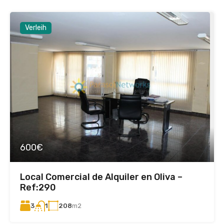
Verleih
600€
Local Comercial de Alquiler en Oliva –
Ref:290
3
208
m2
1