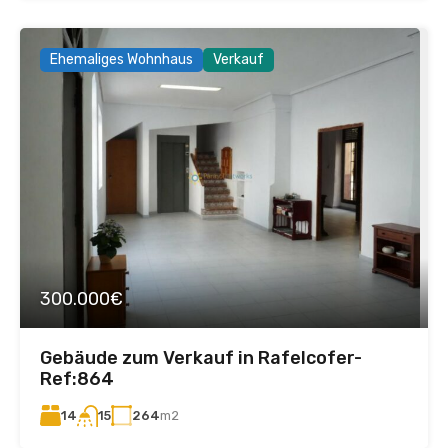
Ehemaliges Wohnhaus
Verkauf
300.000€
Gebäude zum Verkauf in Rafelcofer-
Ref:864
14
264
m2
15