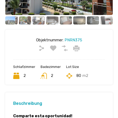
Objektnummer:
PNRN375
Schlafzimmer
Badezimmer
Lot Size
2
2
80
m2
Beschreibung
Comparte esta oportunidad!