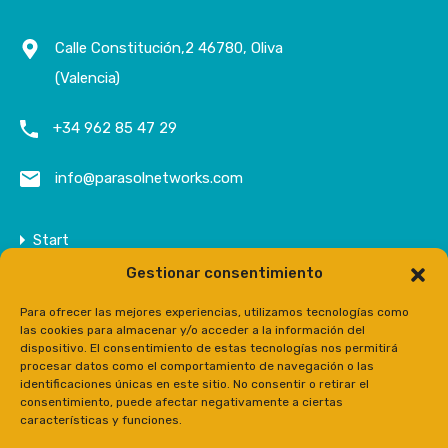
Calle Constitución,2 46780, Oliva
(Valencia)
+34 962 85 47 29
info@parasolnetworks.com
Start
Gestionar consentimiento
Unternehmen
Anwesen
Para ofrecer las mejores experiencias, utilizamos tecnologías como
las cookies para almacenar y/o acceder a la información del
Kontakt
dispositivo. El consentimiento de estas tecnologías nos permitirá
procesar datos como el comportamiento de navegación o las
Prensa
identificaciones únicas en este sitio. No consentir o retirar el
consentimiento, puede afectar negativamente a ciertas
características y funciones.