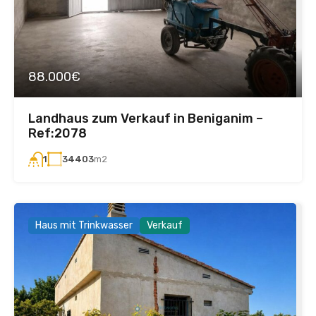
88.000€
Landhaus zum Verkauf in Beniganim –
Ref:2078
34403
m2
1
Haus mit Trinkwasser
Verkauf