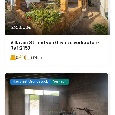
335.000€
Villa am Strand von Oliva zu verkaufen-
Ref:2157
2
294
m2
1
Haus mit Grundstück
Verkauf