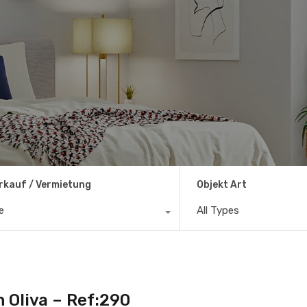
rkauf / Vermietung
Objekt Art
le
All Types
n Oliva – Ref:290