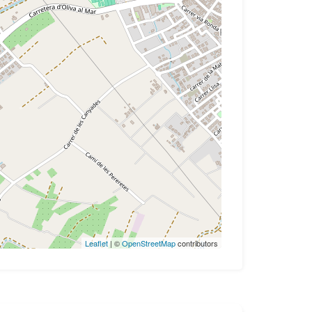
Leaflet
| ©
OpenStreetMap
contributors