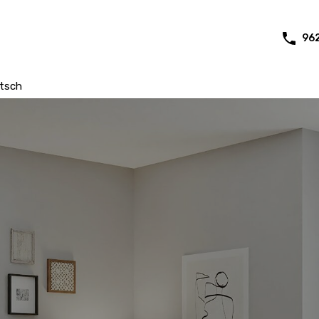
96
tsch