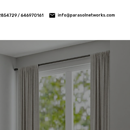
info@parasolnetworks.com
2854729 / 646970161