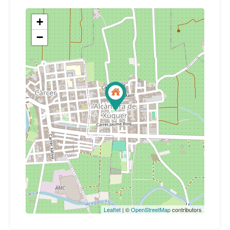
+
−
Leaflet
| ©
OpenStreetMap
contributors