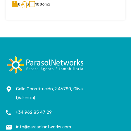
8
1086
m2
3
Calle Constitución,2 46780, Oliva
(Valencia)
+34 962 85 47 29
info@parasolnetworks.com