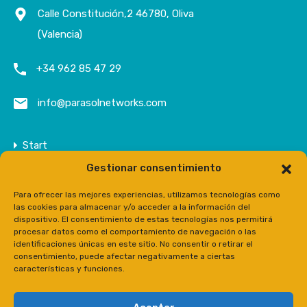
Calle Constitución,2 46780, Oliva
(Valencia)
+34 962 85 47 29
info@parasolnetworks.com
Start
Gestionar consentimiento
Unternehmen
Anwesen
Para ofrecer las mejores experiencias, utilizamos tecnologías como
las cookies para almacenar y/o acceder a la información del
Kontakt
dispositivo. El consentimiento de estas tecnologías nos permitirá
procesar datos como el comportamiento de navegación o las
Prensa
identificaciones únicas en este sitio. No consentir o retirar el
consentimiento, puede afectar negativamente a ciertas
características y funciones.