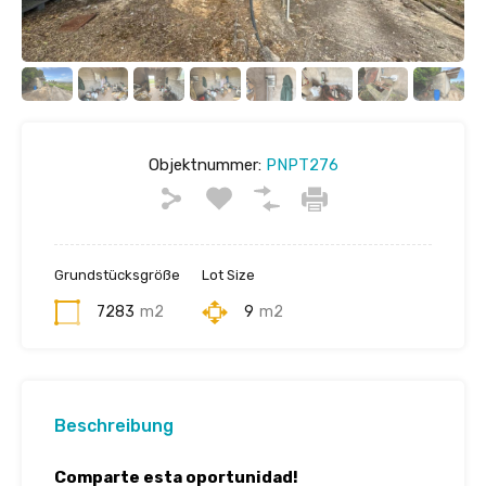
Objektnummer:
PNPT276
Grundstücksgröße
Lot Size
7283
m2
9
m2
Beschreibung
Comparte esta oportunidad!