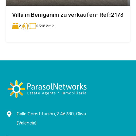
Villa in Beniganim zu verkaufen- Ref:2173
2
23182
m2
1
Calle Constitución,2 46780, Oliva
(Valencia)