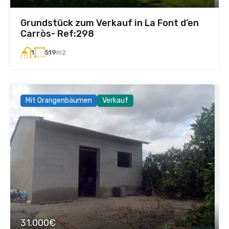
Grundstück zum Verkauf in La Font d’en
Carròs- Ref:298
519
m2
1
Mit Orangenbäumen
Verkauf
31.000€