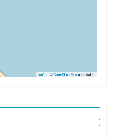
Leaflet
| ©
OpenStreetMap
contributors