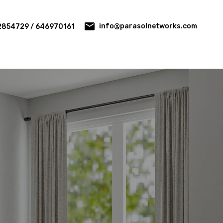
info@parasolnetworks.com
2854729 / 646970161