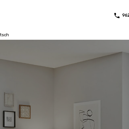
96
tsch