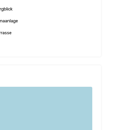
rgblick
imaanlage
rrasse