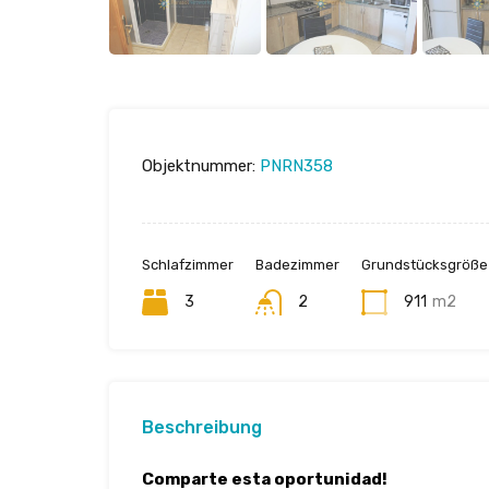
Objektnummer:
PNRN358
Schlafzimmer
Badezimmer
Grundstücksgröße
3
2
911
m2
Beschreibung
Comparte esta oportunidad!