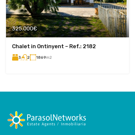
325.000€
Chalet in Ontinyent – ​​Ref.: 2182
3
1869
m2
2