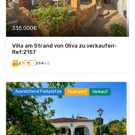
335.000€
Villa am Strand von Oliva zu verkaufen-
Ref:2157
2
294
m2
1
Ausreichend Parkplätze
Featured
Verkauf