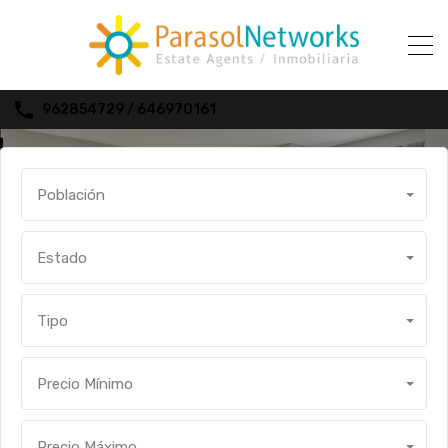
962854729 / 646970161
Archives: Mai 2020
Población
Estado
Tipo
Precio Mínimo
Precio Máximo