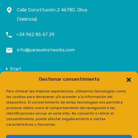
Calle Constitución,2 46780, Oliva
(Valencia)
+34 962 85 47 29
info@parasolnetworks.com
Start
Gestionar consentimiento
Unternehmen
Anwesen
Para ofrecer las mejores experiencias, utilizamos tecnologías como
las cookies para almacenar y/o acceder a la información del
Kontakt
dispositivo. El consentimiento de estas tecnologías nos permitirá
procesar datos como el comportamiento de navegación o las
Prensa
identificaciones únicas en este sitio. No consentir o retirar el
consentimiento, puede afectar negativamente a ciertas
características y funciones.