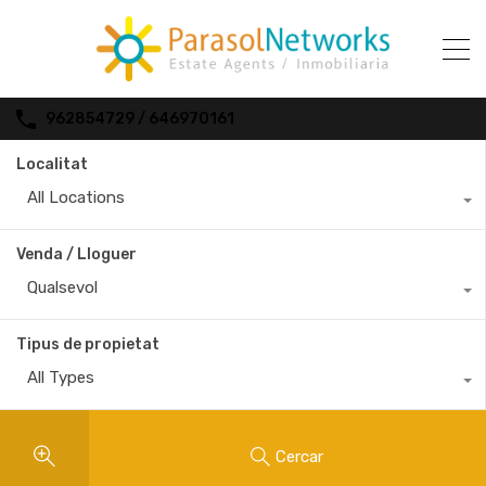
962854729 / 646970161
Localitat
All Locations
Venda / Lloguer
Qualsevol
Tipus de propietat
All Types
Cercar