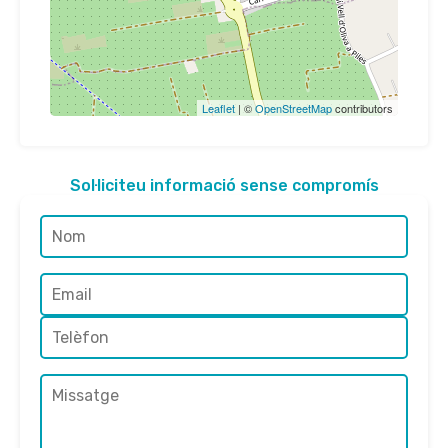
Leaflet
| ©
OpenStreetMap
contributors
Sol·liciteu informació sense compromís