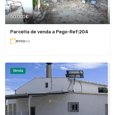
50.000€
Parcel·la de venda a Pego-Ref:204
8900
m2
Venda