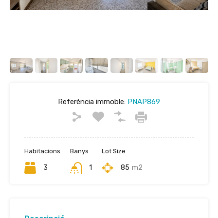
Referència immoble:
PNAP869
Habitacions
Banys
Lot Size
3
1
85
m2