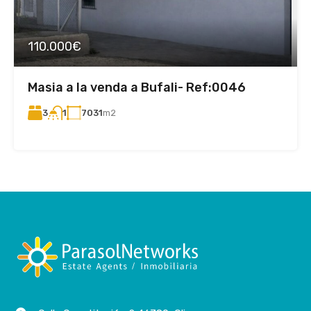
110.000€
Masia a la venda a Bufali- Ref:0046
3
7031
m2
1