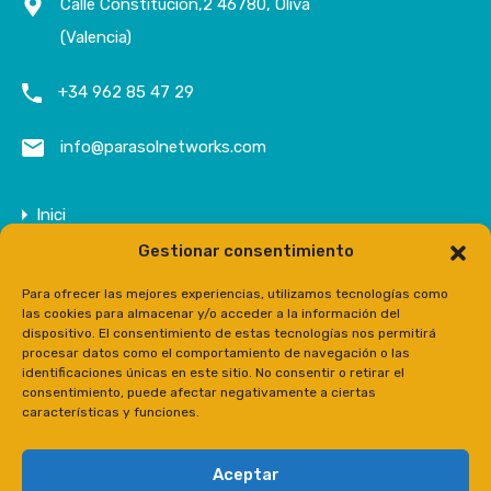
Calle Constitución,2 46780, Oliva
(Valencia)
+34 962 85 47 29
info@parasolnetworks.com
Inici
Gestionar consentimiento
Empresa
Propietats
Para ofrecer las mejores experiencias, utilizamos tecnologías como
las cookies para almacenar y/o acceder a la información del
Contacte
dispositivo. El consentimiento de estas tecnologías nos permitirá
procesar datos como el comportamiento de navegación o las
Prensa
identificaciones únicas en este sitio. No consentir o retirar el
consentimiento, puede afectar negativamente a ciertas
características y funciones.
Aceptar