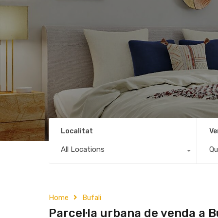
Localitat
Ve
All Locations
Qu
Home
Bufali
Parcel·la urbana de venda a B