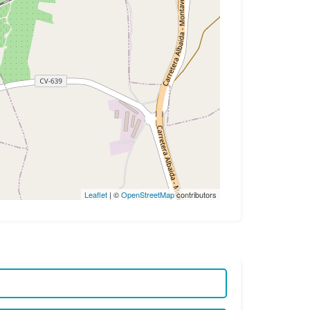
Leaflet
| ©
OpenStreetMap
contributors