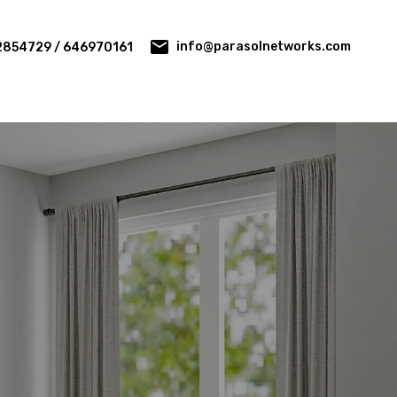
info@parasolnetworks.com
2854729 / 646970161