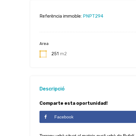
Referència immoble:
PNPT294
Area
251
m2
Descripció
Comparte esta oportunidad!
Facebook
Terreny urbà situat al mateix nucli urbà de Bufal