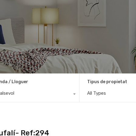
nda / Lloguer
Tipus de propietat
alsevol
All Types
ufalí- Ref:294