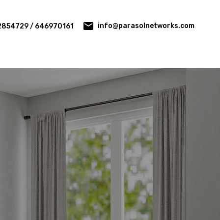
info@parasolnetworks.com
2854729 / 646970161