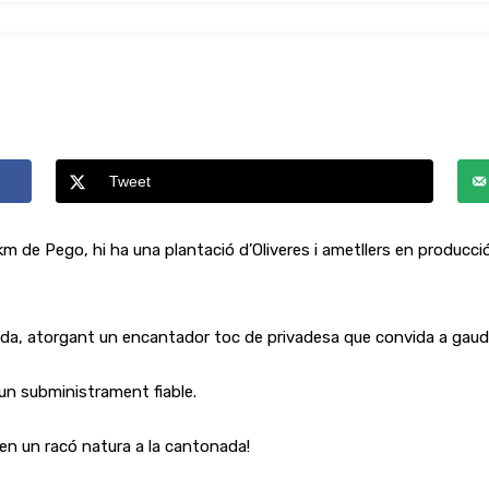
Tweet
3km de Pego, hi ha una plantació d’Oliveres i ametllers en produc
a, atorgant un encantador toc de privadesa que convida a gaudir 
 un subministrament fiable.
en un racó natura a la cantonada!