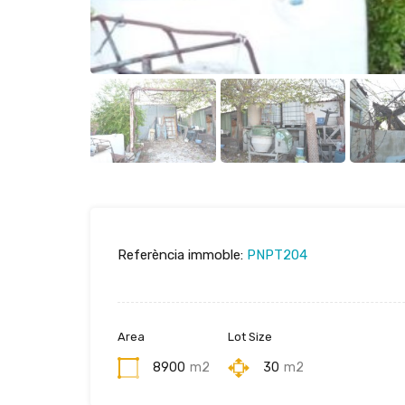
Referència immoble:
PNPT204
Area
Lot Size
8900
m2
30
m2