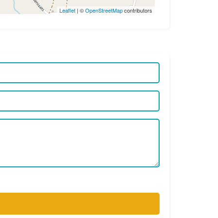
Leaflet
| ©
OpenStreetMap
contributors