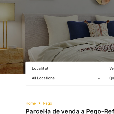
Localitat
Ve
All Locations
Qu
Home
Pego
Parcel·la de venda a Pego-Re