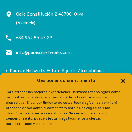
Calle Constitución,2 46780, Oliva
(Valencia)
+34 962 85 47 29
info@parasolnetworks.com
Parasol Networks Estate Agents / Inmobiliaria
Gestionar consentimiento
Empresa
Inmuebles
Para ofrecer las mejores experiencias, utilizamos tecnologías como
las cookies para almacenar y/o acceder a la información del
Contacto
dispositivo. El consentimiento de estas tecnologías nos permitirá
procesar datos como el comportamiento de navegación o las
Prensa
identificaciones únicas en este sitio. No consentir o retirar el
consentimiento, puede afectar negativamente a ciertas
características y funciones.