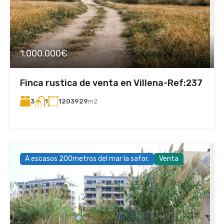
1.000.000€
Finca rustica de venta en Villena-Ref:237
3
1203929
m2
1
A escasos 200metros del mar la safor.
Venta