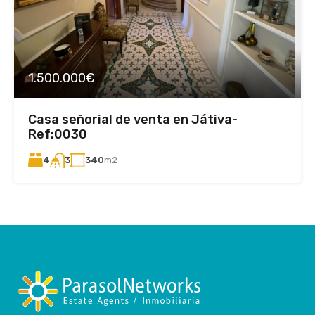
1.500.000€
Casa señorial de venta en Játiva-
Ref:0030
4
340
m2
3