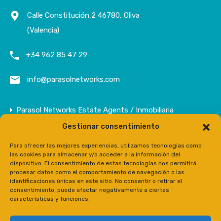
Calle Constitución,2 46780, Oliva
(Valencia)
+34 962 85 47 29
info@parasolnetworks.com
Parasol Networks Estate Agents / Inmobiliaria
Gestionar consentimiento
Empresa
Inmuebles
Para ofrecer las mejores experiencias, utilizamos tecnologías como
las cookies para almacenar y/o acceder a la información del
Contacto
dispositivo. El consentimiento de estas tecnologías nos permitirá
procesar datos como el comportamiento de navegación o las
Prensa
identificaciones únicas en este sitio. No consentir o retirar el
consentimiento, puede afectar negativamente a ciertas
características y funciones.