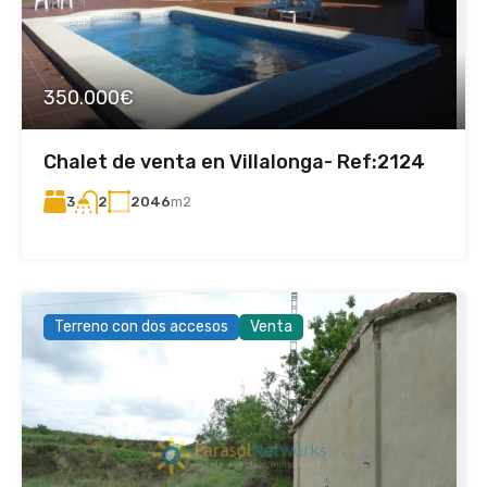
350.000€
Chalet de venta en Villalonga- Ref:2124
3
2046
m2
2
Terreno con dos accesos
Venta