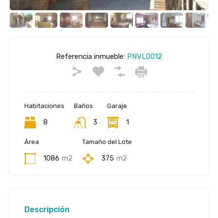
Referencia inmueble:
PNVL0012
Habitaciones
Baños
Garaje
8
3
1
Área
Tamaño del Lote
1086
m2
375
m2
Descripción