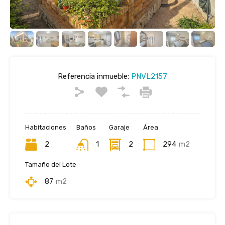
Referencia inmueble:
PNVL2157
Habitaciones
Baños
Garaje
Área
2
1
2
294
m2
Tamaño del Lote
87
m2