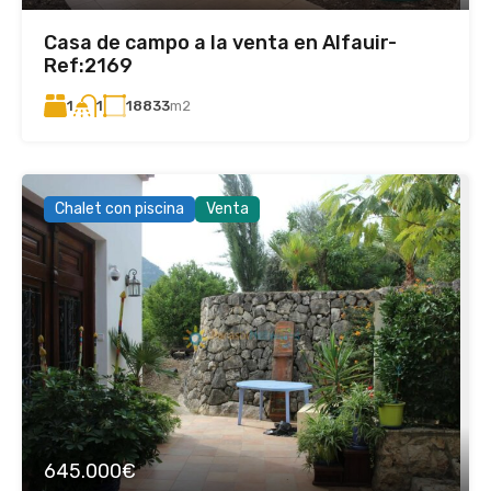
Casa de campo a la venta en Alfauir-
Ref:2169
1
18833
m2
1
Chalet con piscina
Venta
645.000€