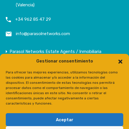
(Valencia)
+34 962 85 47 29
info@parasolnetworks.com
Parasol Networks Estate Agents / Inmobiliaria
Gestionar consentimiento
Empresa
Inmuebles
Para ofrecer las mejores experiencias, utilizamos tecnologías como
las cookies para almacenar y/o acceder a la información del
Contacto
dispositivo. El consentimiento de estas tecnologías nos permitirá
procesar datos como el comportamiento de navegación o las
Prensa
identificaciones únicas en este sitio. No consentir o retirar el
consentimiento, puede afectar negativamente a ciertas
características y funciones.
Aceptar