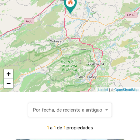
+
−
Leaflet
| ©
OpenStreetMap
Por fecha, de reciente a antiguo
1
a
1
de
1
propiedades