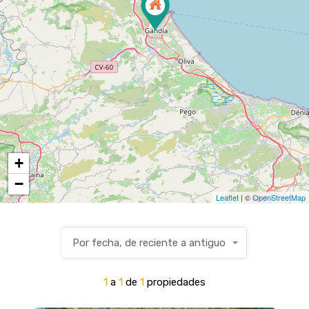
+
−
Leaflet
| ©
OpenStreetMap
Por fecha, de reciente a antiguo
1
a
1
de
1
propiedades