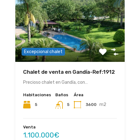
Excepcional chalet
Chalet de venta en Gandía-Ref:1912
Precioso chalet en Gandía, con…
Habitaciones
Baños
Área
m2
5
3600
5
Venta
1.100.000€