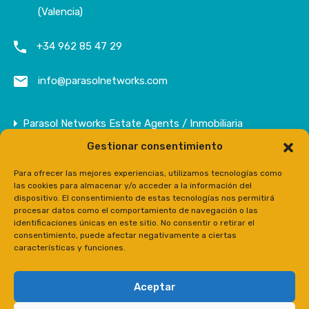
(Valencia)
+34 962 85 47 29
info@parasolnetworks.com
Parasol Networks Estate Agents / Inmobiliaria
Gestionar consentimiento
Empresa
Inmuebles
Para ofrecer las mejores experiencias, utilizamos tecnologías como
las cookies para almacenar y/o acceder a la información del
Contacto
dispositivo. El consentimiento de estas tecnologías nos permitirá
procesar datos como el comportamiento de navegación o las
Prensa
identificaciones únicas en este sitio. No consentir o retirar el
consentimiento, puede afectar negativamente a ciertas
características y funciones.
Aceptar