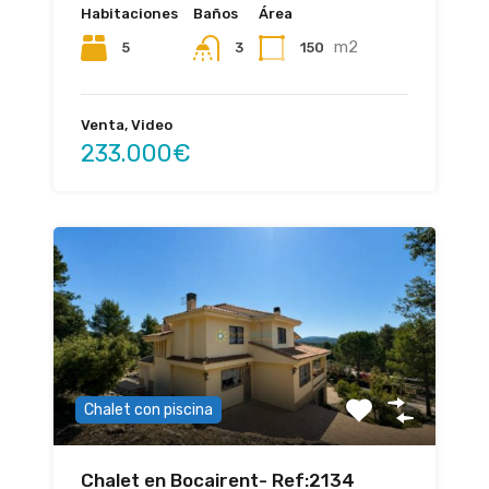
Habitaciones
Baños
Área
m2
5
150
3
Venta, Video
233.000€
Chalet con piscina
Chalet en Bocairent- Ref:2134