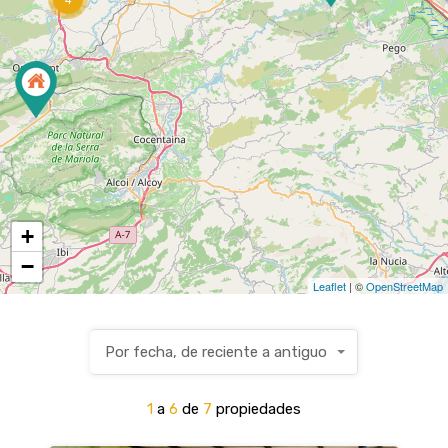
+
−
Leaflet
| ©
OpenStreetMap
Por fecha, de reciente a antiguo
1
a
6
de
7
propiedades