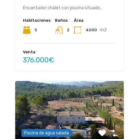
Encantador chalet con piscina situado…
Habitaciones
Baños
Área
m2
5
4000
2
Venta
376.000€
Piscina de agua salada