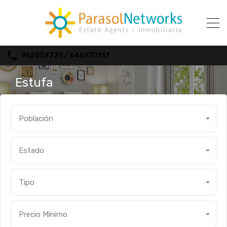
962854729 / 646970161
Estufa
Población
Estado
Tipo
Precio Mínimo