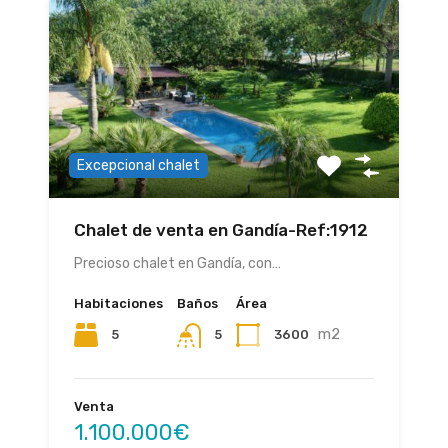
Excepcional chalet
Chalet de venta en Gandía-Ref:1912
Precioso chalet en Gandía, con…
Habitaciones
Baños
Área
m2
5
3600
5
Venta
1.100.000€