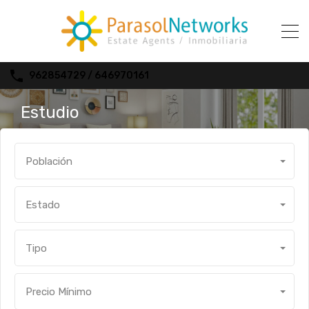
962854729 / 646970161
Estudio
Población
Estado
Tipo
Precio Mínimo