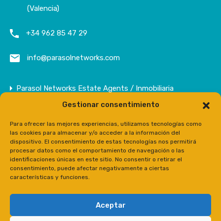
(Valencia)
+34 962 85 47 29
info@parasolnetworks.com
Parasol Networks Estate Agents / Inmobiliaria
Gestionar consentimiento
Empresa
Inmuebles
Para ofrecer las mejores experiencias, utilizamos tecnologías como
las cookies para almacenar y/o acceder a la información del
Contacto
dispositivo. El consentimiento de estas tecnologías nos permitirá
procesar datos como el comportamiento de navegación o las
Prensa
identificaciones únicas en este sitio. No consentir o retirar el
consentimiento, puede afectar negativamente a ciertas
características y funciones.
Aceptar