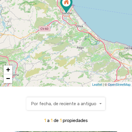
+
−
Leaflet
| ©
OpenStreetMap
Por fecha, de reciente a antiguo
1
a
1
de
1
propiedades