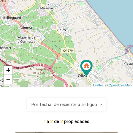
+
−
Leaflet
| ©
OpenStreetMap
Por fecha, de reciente a antiguo
1
a
2
de
2
propiedades