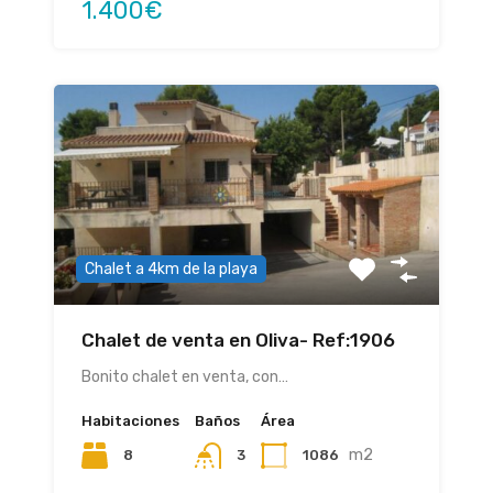
1.400€
Chalet a 4km de la playa
Chalet de venta en Oliva- Ref:1906
Bonito chalet en venta, con…
Habitaciones
Baños
Área
m2
8
1086
3