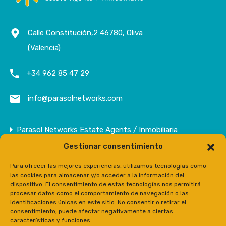
Calle Constitución,2 46780, Oliva
(Valencia)
+34 962 85 47 29
info@parasolnetworks.com
Parasol Networks Estate Agents / Inmobiliaria
Gestionar consentimiento
Empresa
Inmuebles
Para ofrecer las mejores experiencias, utilizamos tecnologías como
las cookies para almacenar y/o acceder a la información del
Contacto
dispositivo. El consentimiento de estas tecnologías nos permitirá
procesar datos como el comportamiento de navegación o las
Prensa
identificaciones únicas en este sitio. No consentir o retirar el
consentimiento, puede afectar negativamente a ciertas
características y funciones.