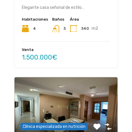
Elegante casa señorial de estilo…
Habitaciones
Baños
Área
m2
4
340
3
Venta
1.500.000€
Clínica especializada en nutrición