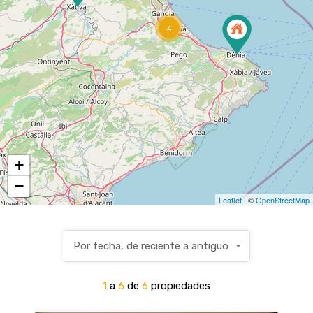
4
+
−
Leaflet
| ©
OpenStreetMap
Por fecha, de reciente a antiguo
1
a
6
de
6
propiedades