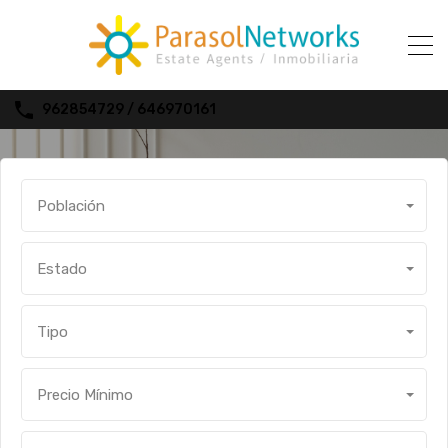
962854729 / 646970161
Población
Estado
Tipo
Precio Mínimo