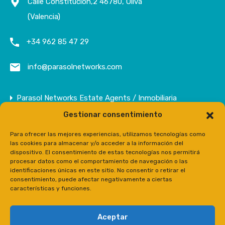
Calle Constitución,2 46780, Oliva
(Valencia)
+34 962 85 47 29
info@parasolnetworks.com
Parasol Networks Estate Agents / Inmobiliaria
Gestionar consentimiento
Empresa
Inmuebles
Para ofrecer las mejores experiencias, utilizamos tecnologías como
las cookies para almacenar y/o acceder a la información del
Contacto
dispositivo. El consentimiento de estas tecnologías nos permitirá
procesar datos como el comportamiento de navegación o las
Prensa
identificaciones únicas en este sitio. No consentir o retirar el
consentimiento, puede afectar negativamente a ciertas
características y funciones.
Aceptar