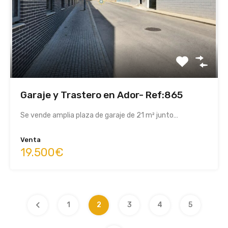
Garaje y Trastero en Ador- Ref:865
Se vende amplia plaza de garaje de 21 m² junto…
Venta
19.500€
1
2
3
4
5