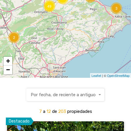
49
3
2
+
−
Leaflet
| ©
OpenStreetMap
Por fecha, de reciente a antiguo
7
a
12
de
203
propiedades
Destacado