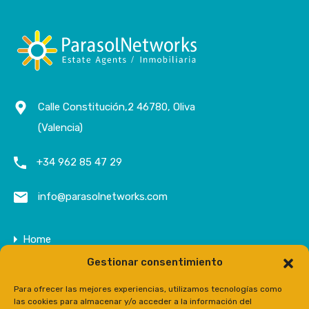
Calle Constitución,2 46780, Oliva
(Valencia)
+34 962 85 47 29
info@parasolnetworks.com
Home
Gestionar consentimiento
Entreprise
Domaine
Para ofrecer las mejores experiencias, utilizamos tecnologías como
las cookies para almacenar y/o acceder a la información del