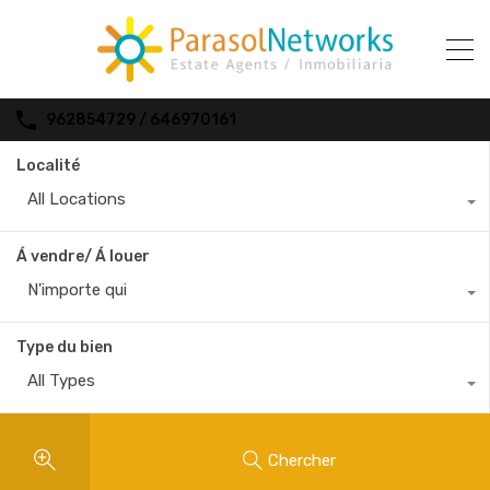
962854729 / 646970161
Localité
All Locations
Á vendre/ Á louer
N'importe qui
Type du bien
All Types
Chercher