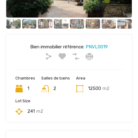
Bien immobilier référence:
PNVL0019
Chambres
Salles de bains
Area
1
2
12500
m2
Lot Size
241
m2