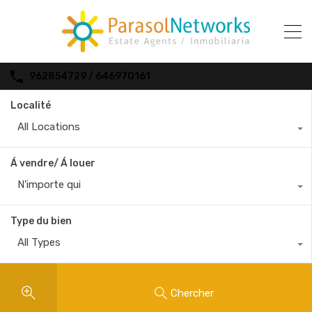
962854729 / 646970161
Localité
All Locations
Á vendre/ Á louer
N'importe qui
Type du bien
All Types
Chercher