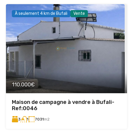
À seulement 4 km de Bufali
Vente
110.000€
Maison de campagne à vendre à Bufali-
Ref:0046
3
7031
m2
1