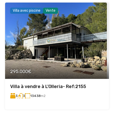
Villa avec piscine
Vente
295.000€
Villa à vendre à L’Olleria- Ref:2155
3
13438
m2
3