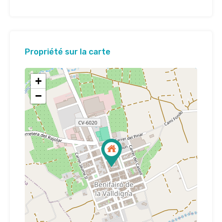
Propriété sur la carte
+
−