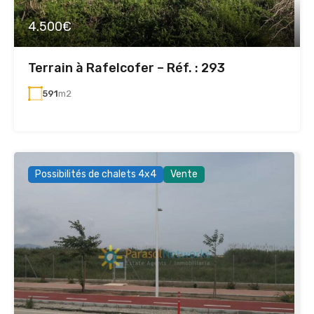
4.500€
Terrain à Rafelcofer – Réf. : 293
591
m2
Possibilités de chalets 4x4
Vente