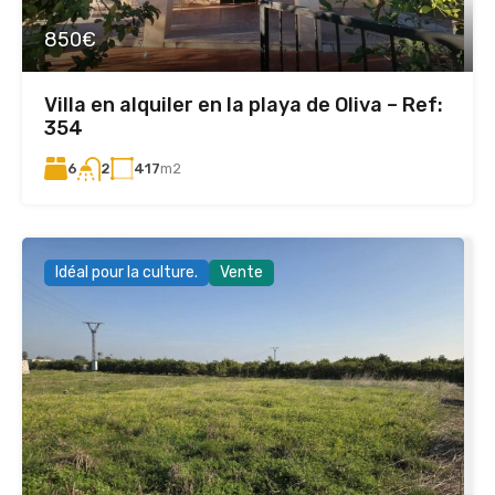
850€
Villa en alquiler en la playa de Oliva – Ref:
354
6
417
m2
2
Idéal pour la culture.
Vente