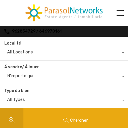
962854729 / 646970161
Localité
All Locations
Á vendre/ Á louer
N'importe qui
Type du bien
All Types
Chercher