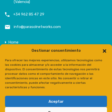
(Valencia)
+34 962 85 47 29
info@parasolnetworks.com
Home
Gestionar consentimiento
Entreprise
Domaine
Para ofrecer las mejores experiencias, utilizamos tecnologías como
las cookies para almacenar y/o acceder a la información del
Contact
dispositivo. El consentimiento de estas tecnologías nos permitirá
procesar datos como el comportamiento de navegación o las
Prensa
identificaciones únicas en este sitio. No consentir o retirar el
consentimiento, puede afectar negativamente a ciertas
características y funciones.
Aceptar