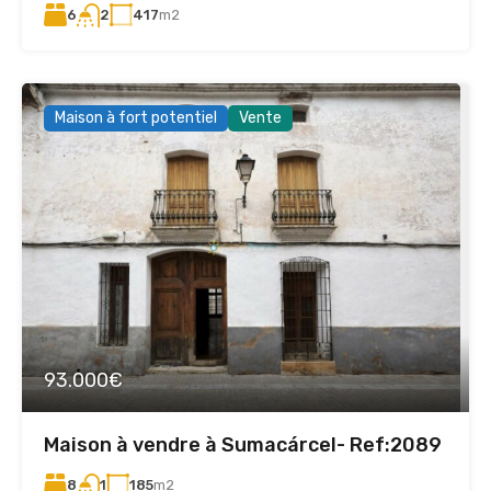
6
417
m2
2
Maison à fort potentiel
Vente
93.000€
Maison à vendre à Sumacárcel- Ref:2089
8
185
m2
1