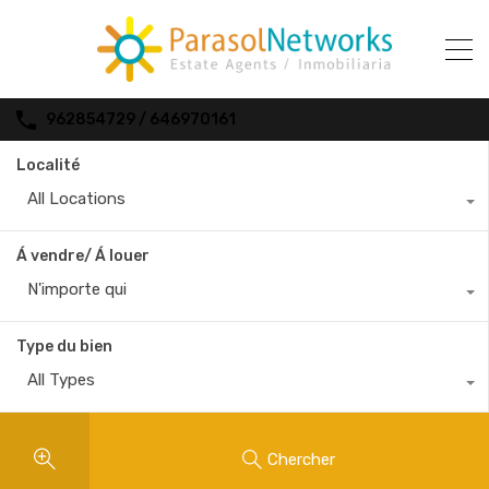
962854729 / 646970161
Localité
All Locations
Á vendre/ Á louer
N'importe qui
Type du bien
All Types
Chercher