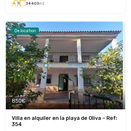
34403
m2
1
De location
850€
Villa en alquiler en la playa de Oliva – Ref:
354