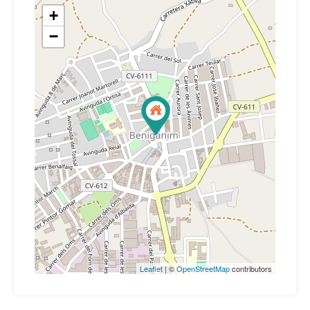
+
−
Leaflet
| ©
OpenStreetMap
contributors