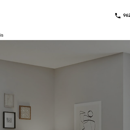
96
is