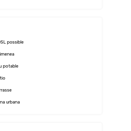
SL possible
imenea
u potable
tio
rrasse
na urbana