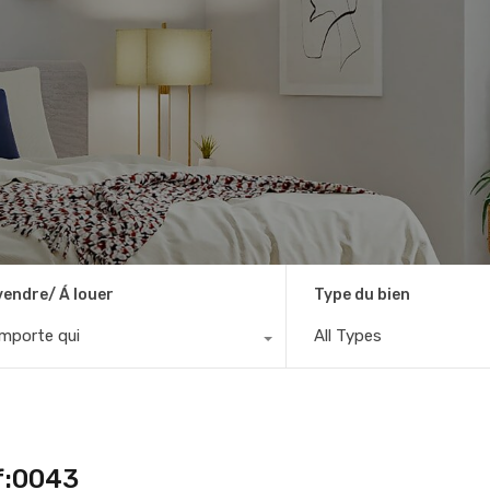
vendre/ Á louer
Type du bien
importe qui
All Types
f:0043