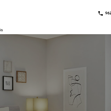
96
is