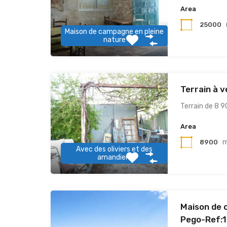
Area
25000
Maison de campagne en pleine
nature
Terrain à 
Terrain de 8 
Area
8900
Avec des oliviers et des
amandiers
Maison de 
Pego-Ref: