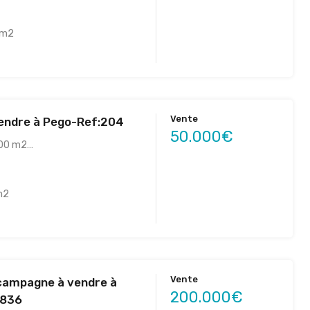
m2
Vente
vendre à Pego-Ref:204
50.000€
900 m2…
m2
Vente
campagne à vendre à
200.000€
1836