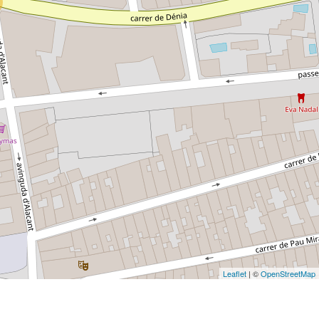
Leaflet
| ©
OpenStreetMap