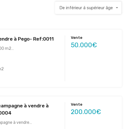
De inférieur á supérieur âge
Vente
vendre à Pego- Ref:0011
50.000€
900 m2…
m2
Vente
campagne à vendre à
200.000€
:0004
mpagne à vendre…