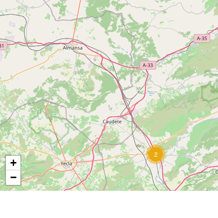
2
+
−