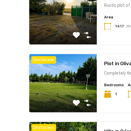
Rustic plot of
Area
m
1417
Destacado
Plot in Oli
Completely fl
Bedrooms
A
1
Destacado