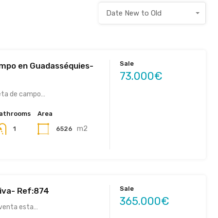
Date New to Old
Sale
mpo en Guadasséquies-
73.000€
eta de campo…
athrooms
Area
m2
6526
1
Sale
tiva- Ref:874
365.000€
 venta esta…