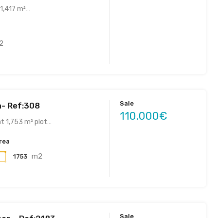
 1,417 m²…
2
Sale
va- Ref:308
110.000€
at 1,753 m² plot…
rea
m2
1753
Sale