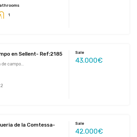
athrooms
1
Sale
mpo en Sellent- Ref:2185
43.000€
a de campo…
2
Sale
lqueria de la Comtessa-
42.000€