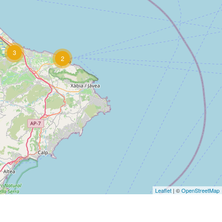
3
2
Leaflet
| ©
OpenStreetMap