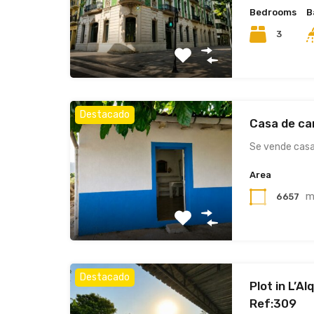
Bedrooms
B
3
Destacado
Casa de ca
Se vende cas
Area
m
6657
Destacado
Plot in L’A
Ref:309