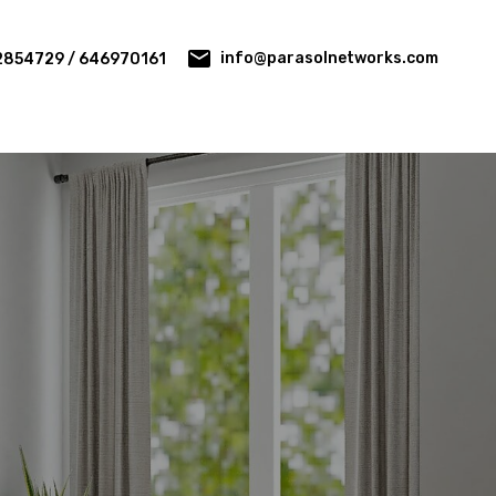
info@parasolnetworks.com
2854729 / 646970161