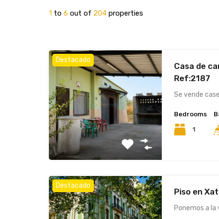
1
to
6
out of
204
properties
Destacado
Casa de ca
Ref:2187
Se vende cas
Bedrooms
B
1
Destacado
Piso en Xa
Ponemos a la