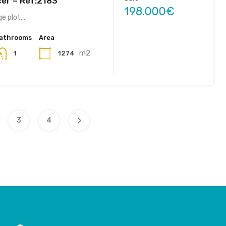
rcer – Ref:2183
198.000€
rge plot…
athrooms
Area
m2
1274
1
3
4