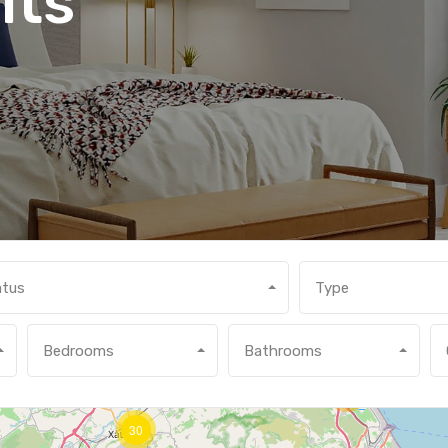
lts
atus
Type
2
Bedrooms
Bathrooms
4
30