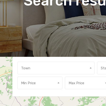
Search resu
Town
St
Min Price
Max Price