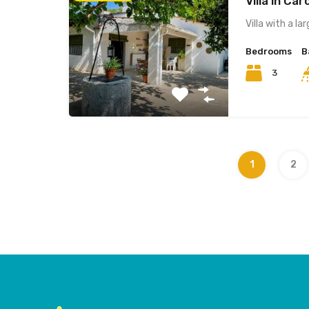
Villa in Cá
Villa with a la
Bedrooms
B
3
1
2