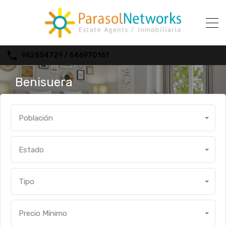
962854729 / 646970161
Benisuera
Población
Estado
Tipo
Precio Mínimo